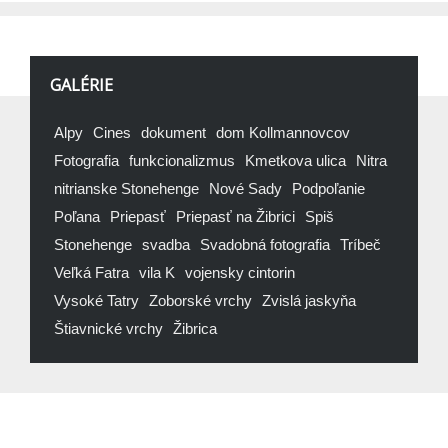
GALÉRIE
Alpy
Cines
dokument
dom Kollmannovcov
Fotografia
funkcionalizmus
Kmetkova ulica
Nitra
nitrianske Stonehenge
Nové Sady
Podpoľanie
Poľana
Priepasť
Priepasť na Žibrici
Spiš
Stonehenge
svadba
Svadobná fotografia
Tríbeč
Veľká Fatra
vila K
vojensky cintorin
Vysoké Tatry
Zoborské vrchy
Zvislá jaskyňa
Štiavnické vrchy
Žibrica