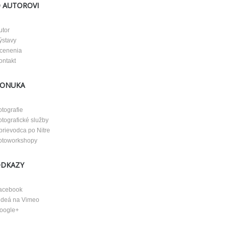
 AUTOROVI
utor
ýstavy
cenenia
ontakt
ONUKA
otografie
otografické služby
prievodca po Nitre
otoworkshopy
DKAZY
acebook
ideá na Vimeo
oogle+