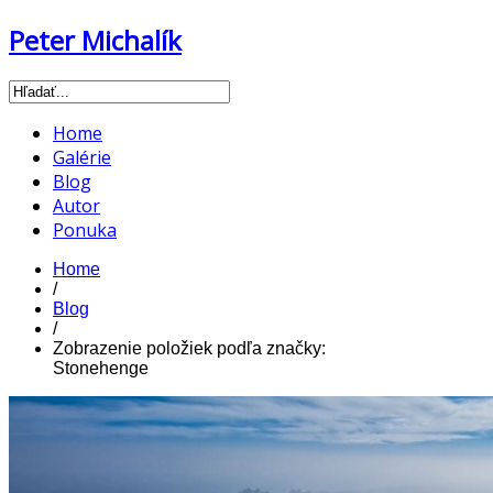
Peter Michalík
Home
Galérie
Blog
Autor
Ponuka
Home
/
Blog
/
Zobrazenie položiek podľa značky:
Stonehenge