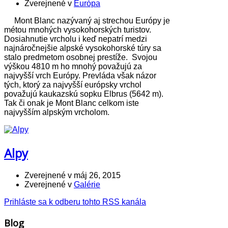
Zverejnené v
Európa
Mont Blanc nazývaný aj strechou Európy je
métou mnohých vysokohorských turistov.
Dosiahnutie vrcholu i keď nepatrí medzi
najnáročnejšie alpské vysokohorské túry sa
stalo predmetom osobnej prestíže. Svojou
výškou 4810 m ho mnohý považujú za
najvyšší vrch Európy. Prevláda však názor
tých, ktorý za najvyšší európsky vrchol
považujú kaukazskú sopku Elbrus (5642 m).
Tak či onak je Mont Blanc celkom iste
najvyšším alpským vrcholom.
Alpy
Zverejnené v
máj 26, 2015
Zverejnené v
Galérie
Prihláste sa k odberu tohto RSS kanála
Blog