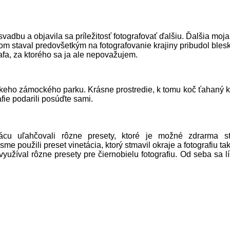
bu a objavila sa príležitosť fotografovať ďalšiu. Ďalšia moja
om staval predovšetkým na fotografovanie krajiny pribudol ble
fa, za ktorého sa ja ale nepovažujem.
keho zámockého parku. Krásne prostredie, k tomu koč ťahaný 
afie podarili posúďte sami.
uľahčovali rôzne presety, ktoré je možné zdrarma st
 sme použili preset vinetácia, ktorý stmavil okraje a fotografiu tak
yužíval rôzne presety pre čiernobielu fotografiu. Od seba sa lí