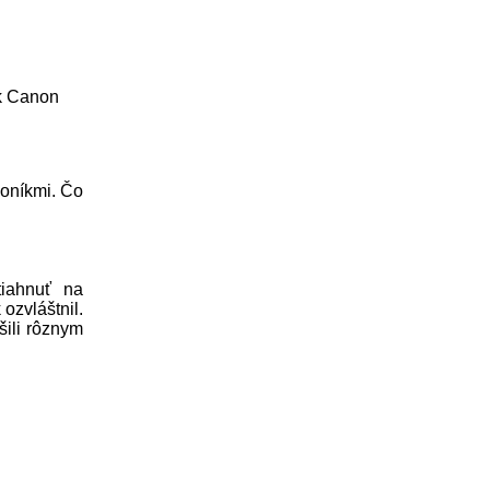
sk Canon
koníkmi. Čo
iahnuť na
 ozvláštnil.
šili rôznym