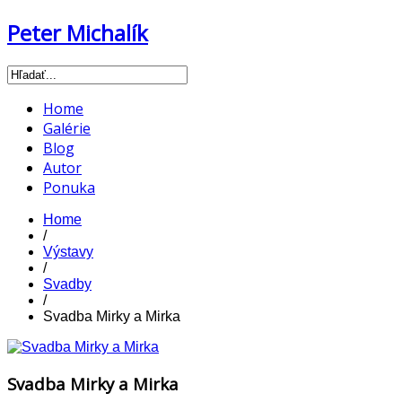
Peter Michalík
Home
Galérie
Blog
Autor
Ponuka
Home
/
Výstavy
/
Svadby
/
Svadba Mirky a Mirka
Svadba Mirky a Mirka