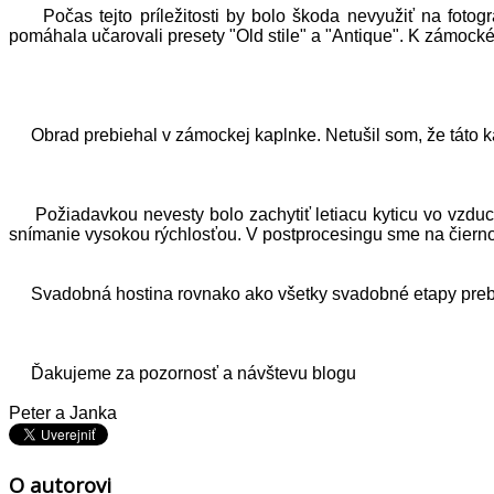
Počas tejto príležitosti by bolo škoda nevyužiť na fotogr
pomáhala učarovali presety "Old stile" a "Antique". K zámock
Obrad prebiehal v zámockej kaplnke. Netušil som, že táto k
Požiadavkou nevesty bolo zachytiť letiacu kyticu vo vzduchu
snímanie vysokou rýchlosťou. V postprocesingu sme na čiernobie
Svadobná hostina rovnako ako všetky svadobné etapy preb
Ďakujeme za pozornosť a návštevu blogu
Peter a Janka
O autorovi