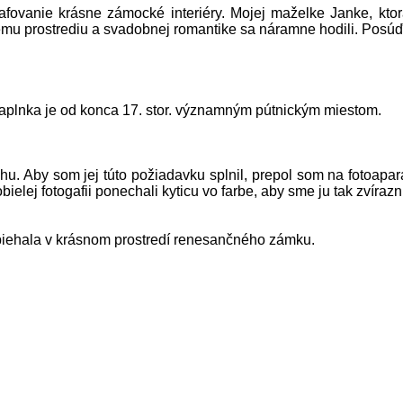
afovanie krásne zámocké interiéry. Mojej maželke Janke, kto
ému prostrediu a svadobnej romantike sa náramne hodili. Posúď
aplnka je od konca 17. stor. významným pútnickým miestom.
. Aby som jej túto požiadavku splnil, prepol som na fotoapar
lej fotogafii ponechali kyticu vo farbe, aby sme ju tak zvírazni
iehala v krásnom prostredí renesančného zámku.