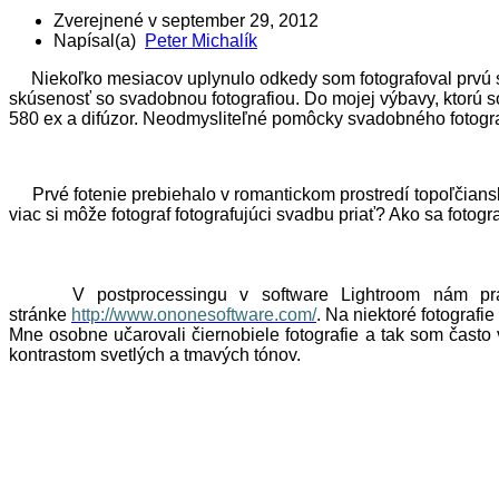
Zverejnené v
september 29, 2012
Napísal(a)
Peter Michalík
Niekoľko mesiacov uplynulo odkedy som fotografoval prvú svad
skúsenosť so svadobnou fotografiou. Do mojej výbavy, ktorú s
580 ex a difúzor. Neodmysliteľné pomôcky svadobného fotogra
Prvé fotenie prebiehalo v romantickom prostredí topoľčians
viac si môže fotograf fotografujúci svadbu priať? Ako sa fotogr
V postprocessingu v software Lightroom nám prácu 
stránke
http://www.ononesoftware.com/
. Na niektoré fotografie
Mne osobne učarovali čiernobiele fotografie a tak som často v
kontrastom svetlých a tmavých tónov.