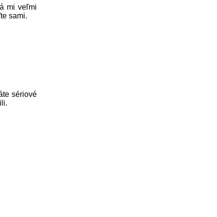
rá mi veľmi
te sami.
áte sériové
li.