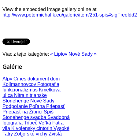
View the embedded image gallery online at:
http://www.petermichalik.eu/galerie/item/251-spis#sigFreeId
Viac z tejto kategórie:
« Liptov
Nové Sady »
Galérie
Alpy
Cines
dokument
dom
Kollmannovcov
Fotografia
funkcionalizmus
Kmetkova
ulica
Nitra
nitrianske
Stonehenge
Nové Sady
Podpoľanie
Poľana
Priepasť
Priepasť na Žibrici
Spiš
Stonehenge
svadba
Svadobná
fotografia
Tríbeč
Veľká Fatra
vila K
vojensky cintorin
Vysoké
Tatry
Zoborské vrchy
Zvislá