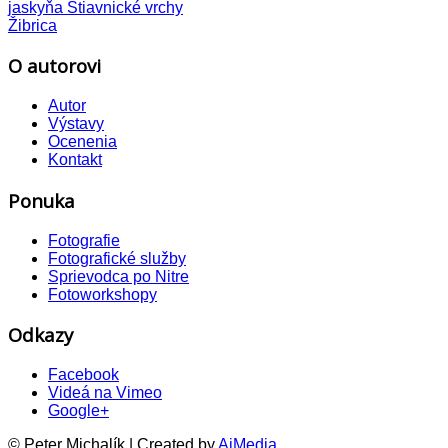
jaskyňa
Štiavnické vrchy
Žibrica
O autorovi
Autor
Výstavy
Ocenenia
Kontakt
Ponuka
Fotografie
Fotografické služby
Sprievodca po Nitre
Fotoworkshopy
Odkazy
Facebook
Videá na Vimeo
Google+
© Peter Michalík | Created by
AiMedia