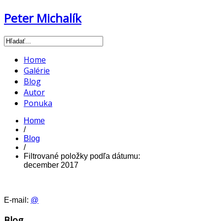
Peter Michalík
Home
Galérie
Blog
Autor
Ponuka
Home
/
Blog
/
Filtrované položky podľa dátumu:
december 2017
E-mail:
@
Blog